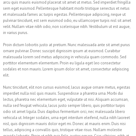
arcu quis mauris euismod placerat sit amet ut metus. Sed imperdiet fringilla
sem eget euismod. Pellentesque habitant morbi tristique senectus et netus
et malesuada fames ac turpis egestas. Pellentesque adipiscing, neque ut
pulvinar tincidunt, est sem euismod odio, eu ullamcorper turpis nisl sit amet
velit. Nullam vitae nibh odio, non scelerisque nibh. Vestibulum ut est augue,
in varius purus.
Proin dictum lobortis justo at pretium. Nunc malesuada ante sit amet purus
ornare pulvinar. Donec suscipit dignissim ipsum at euismod. Curabitur
malesuada lorem sed metus adipiscing in vehicula quam commodo. Sed
porttitor elementum elementum. Proin eu ligula eget leo consectetur
sodales et non mauris. Lorem ipsum dolor sit amet, consectetur adipiscing
elit.
Nunc tincidunt, elit non cursus euismod, lacus augue ornare metus, egestas
imperdiet nulla nisl quis mauris. Suspendisse a pharetra urna. Morbi dui
lectus, pharetra nec elementum eget, vulputate ut nisi. Aliquam accumsan,
nulla sed feugiat vehicula, lacus justo semper libero, quis porttitor turpis
odio sit amet ligula. Duis dapibus fermentum orci, nec malesuada libero
vehicula ut. Integer sodales, urna eget interdum eleifend, nulla nibh laoreet
nisl, quis dignissim mauris dolor eget mi. Donec at mauris enim. Duis nisi
tellus, adipiscing a convallis quis, tristique vitae risus. Nullam molestie
gravida lobortis. Proin ut nibh quis felis auctor ornare. Cras ultricies, nibh at