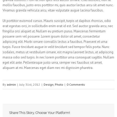
mollis faucibus, justo eros porttitor mi, quis auctor lectus arcu sit amet nunc.
Vivamus gravida vehicula arcu, vitae vulputate augue lacinia faucibus.
Ut porttitor euismod cursus. Mauris suscipit, turpis ut dapibus rhoncus, odio
erat egestas orci, in sollicitudin enim erat id est. Sed auctor gravida arcu, nec
fringilla orci aliquet ut. Nullam eu pretium purus. Maecenas fermentum
posuere sem vel posuere. Lorem ipsum dolor sit amet, consectetur
adipiscing elit. Morbi ornare convallis lectus a faucibus. Praesent et urna
turpis. Fusce tincidunt augue in velit tincidunt sed tempor felis porta. Nunc
sodales, metus ut vestibulum ornare, est magna laoreet lectus, ut adipiscing
massa odio sed turpis. In nec lorem porttitor urna consequat sagittis. Nullam
eget elit ante. Pellentesque justo urna, semper nec faucibus sit amet,
aliquam at mi. Maecenas eget diam nec mi dignissim pharetra.
By
admin
|
July 31st, 2012
|
Design
,
Photo
|
0 Comments
Share This Story, Choose Your Platform!