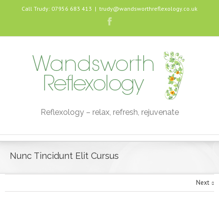
Call Trudy: 07956 683 413
|
trudy@wandsworthreflexology.co.uk
Reflexology – relax, refresh, rejuvenate
Nunc Tincidunt Elit Cursus
Next