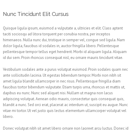
Nunc Tincidunt Elit Cursus
Quisque ligula ipsum, euismod a vulputate a, ultricies et elit. Class aptent
taciti sociosqu ad litora torquent per conubia nostra, per inceptos
himenaeos. Nulla nunc dui, tristique in semper vel, congue sed ligula. Nam
dolor ligula, faucibus id sodales in, auctor fringilla libero. Pellentesque
pellentesque tempor tellus eget hendrerit. Morbi id aliquam ligula. Aliquam
id dui sem. Proin rhoncus consequat nisl, eu ornare mauris tincidunt vitae.
Vestibulum sodales ante a purus volutpat euismod. Proin sodales quam nec
ante sollicitudin lacinia. Ut egestas bibendum tempor. Morbi non nibh sit
amet ligula blandit ullamcorper in nec risus. Pellentesque fringilla diam
faucibus tortor bibendum vulputate. Etiam turpis urna, rhoncus et mattis ut,
dapibus eu nunc. Nunc sed aliquet nisi. Nullam ut magna non lacus
adipiscing volutpat. Aenean odio mauris, consectetur quis consequat quis,
blandit a nunc. Sed orci erat, placerat ac interdum ut, suscipit eu augue. Nunc
vitae mi tortor. Ut vel justo quis lectus elementum ullamcorper volutpat vel
libero.
Donec volutpat nibh sit amet libero ornare non laoreet arcu luctus. Donec id