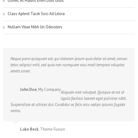
Donec At Mauris Enim Duis Untis
Class Aptent Taciti Soci Ad Litora
Nullam Vitae Nibh Un Odiosters
Neque porro quisquam est, qui dolorem ipsum quia dolor sit amet, consec
tetur, adipisci velit, sed quia non numquam eius modi tempora voluptas
amets unser.
John Doe
,
My Company
Aliquam erat volutpat. Quisque at est id
ligula facilisis laoreet eget pulvinar nibh.
Suspendisse at ultrices dui. Curabitur ac felis arcu sadips ipsums fugiats
nemis.
Luke Beck
,
Theme Fusion