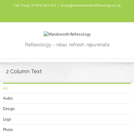
Call Trudy: 07956 683 413
|
trudy@wandsworthreflexology.co.uk
Reflexology – relax, refresh, rejuvenate
2 Column Text
All
Audio
Design
Logo
Photo