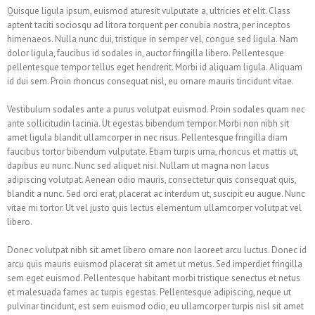
Quisque ligula ipsum, euismod aturesit vulputate a, ultricies et elit. Class
aptent taciti sociosqu ad litora torquent per conubia nostra, per inceptos
himenaeos. Nulla nunc dui, tristique in semper vel, congue sed ligula. Nam
dolor ligula, faucibus id sodales in, auctor fringilla libero. Pellentesque
pellentesque tempor tellus eget hendrerit. Morbi id aliquam ligula. Aliquam
id dui sem. Proin rhoncus consequat nisl, eu ornare mauris tincidunt vitae.
Vestibulum sodales ante a purus volutpat euismod. Proin sodales quam nec
ante sollicitudin lacinia. Ut egestas bibendum tempor. Morbi non nibh sit
amet ligula blandit ullamcorper in nec risus. Pellentesque fringilla diam
faucibus tortor bibendum vulputate. Etiam turpis urna, rhoncus et mattis ut,
dapibus eu nunc. Nunc sed aliquet nisi. Nullam ut magna non lacus
adipiscing volutpat. Aenean odio mauris, consectetur quis consequat quis,
blandit a nunc. Sed orci erat, placerat ac interdum ut, suscipit eu augue. Nunc
vitae mi tortor. Ut vel justo quis lectus elementum ullamcorper volutpat vel
libero.
Donec volutpat nibh sit amet libero ornare non laoreet arcu luctus. Donec id
arcu quis mauris euismod placerat sit amet ut metus. Sed imperdiet fringilla
sem eget euismod. Pellentesque habitant morbi tristique senectus et netus
et malesuada fames ac turpis egestas. Pellentesque adipiscing, neque ut
pulvinar tincidunt, est sem euismod odio, eu ullamcorper turpis nisl sit amet