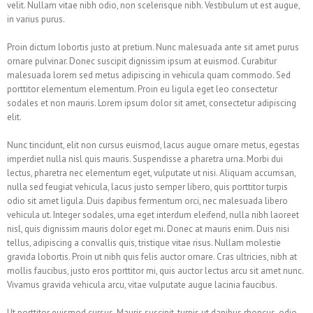
velit. Nullam vitae nibh odio, non scelerisque nibh. Vestibulum ut est augue,
in varius purus.
Proin dictum lobortis justo at pretium. Nunc malesuada ante sit amet purus
ornare pulvinar. Donec suscipit dignissim ipsum at euismod. Curabitur
malesuada lorem sed metus adipiscing in vehicula quam commodo. Sed
porttitor elementum elementum. Proin eu ligula eget leo consectetur
sodales et non mauris. Lorem ipsum dolor sit amet, consectetur adipiscing
elit.
Nunc tincidunt, elit non cursus euismod, lacus augue ornare metus, egestas
imperdiet nulla nisl quis mauris. Suspendisse a pharetra urna. Morbi dui
lectus, pharetra nec elementum eget, vulputate ut nisi. Aliquam accumsan,
nulla sed feugiat vehicula, lacus justo semper libero, quis porttitor turpis
odio sit amet ligula. Duis dapibus fermentum orci, nec malesuada libero
vehicula ut. Integer sodales, urna eget interdum eleifend, nulla nibh laoreet
nisl, quis dignissim mauris dolor eget mi. Donec at mauris enim. Duis nisi
tellus, adipiscing a convallis quis, tristique vitae risus. Nullam molestie
gravida lobortis. Proin ut nibh quis felis auctor ornare. Cras ultricies, nibh at
mollis faucibus, justo eros porttitor mi, quis auctor lectus arcu sit amet nunc.
Vivamus gravida vehicula arcu, vitae vulputate augue lacinia faucibus.
Ut porttitor euismod cursus. Mauris suscipit, turpis ut dapibus rhoncus, odio