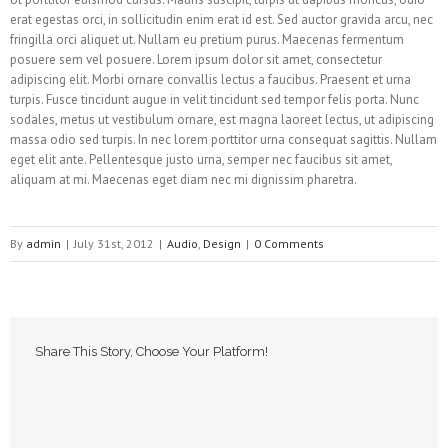
erat egestas orci, in sollicitudin enim erat id est. Sed auctor gravida arcu, nec
fringilla orci aliquet ut. Nullam eu pretium purus. Maecenas fermentum
posuere sem vel posuere. Lorem ipsum dolor sit amet, consectetur
adipiscing elit. Morbi ornare convallis lectus a faucibus. Praesent et urna
turpis. Fusce tincidunt augue in velit tincidunt sed tempor felis porta. Nunc
sodales, metus ut vestibulum ornare, est magna laoreet lectus, ut adipiscing
massa odio sed turpis. In nec lorem porttitor urna consequat sagittis. Nullam
eget elit ante. Pellentesque justo urna, semper nec faucibus sit amet,
aliquam at mi. Maecenas eget diam nec mi dignissim pharetra.
By
admin
|
July 31st, 2012
|
Audio
,
Design
|
0 Comments
Share This Story, Choose Your Platform!